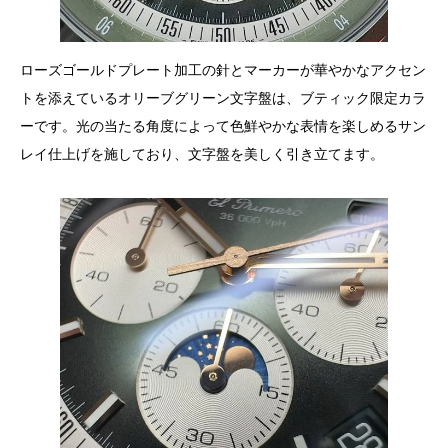
ローズゴールドプレート加工の針とマーカーが華やかなアクセン
トを添えているオリーブグリーン文字盤は、ブティック限定カラ
ーです。光の当たる角度によって色鮮やかな表情を楽しめるサン
レイ仕上げを施しており、文字盤を美しく引き立てます。