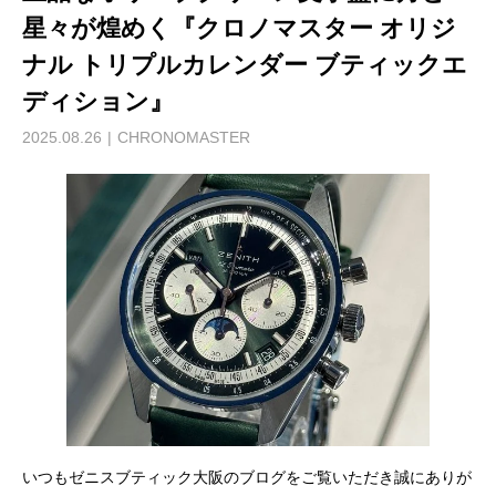
星々が煌めく『クロノマスター オリジ
ナル トリプルカレンダー ブティックエ
ディション』
2025.08.26
CHRONOMASTER
いつもゼニスブティック大阪のブログをご覧いただき誠にありが