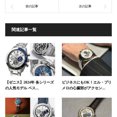
関連記事一覧
【ゼニス】2024年 各シリーズ
ビジネスにもOK！エル・プリ
の人気モデル ベス...
メロの心臓部がアクセン...