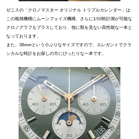
ゼニスの「クロノマスター オリジナル トリプルカレンダー」は
この複雑機構にムーンフェイズ機構、さらに1/10秒計測が可能な
クロノグラフもプラスしており、他に類を見ない高性能な一本と
なっております。
また、38mmという小ぶりなサイズですので、エレガントでクラ
シカルな時計をお探しの方にぴったりな一本です。