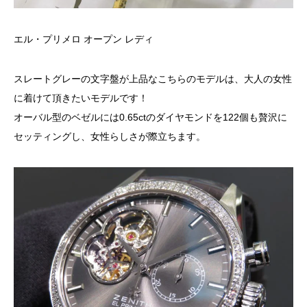
エル・プリメロ オープン レディ
スレートグレーの文字盤が上品なこちらのモデルは、大人の女性
に着けて頂きたいモデルです！
オーバル型のベゼルには0.65ctのダイヤモンドを122個も贅沢に
セッティングし、女性らしさが際立ちます。