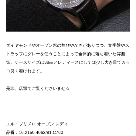
ダイヤモンドやオープン窓の煌びやかさがありつつ、文字盤やス
トラップにグレーを使うことによって全体的に落ち着いた雰囲
気。ケースサイズは38㎜とレディースにしては少し大き目でカッ
コ良く着けれます。
是非、店頭でご覧くださいませ☆
エル・プリメロ オープン レディ
品番：16.2150.4062/91.C760