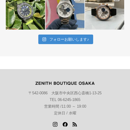
フォローお願いします♪
〒542-0086 大阪市中央区西心斎橋1-13-25
TEL 06-6245-1865
営業時間 /11:00 ～ 19:00
定休日 / 水曜