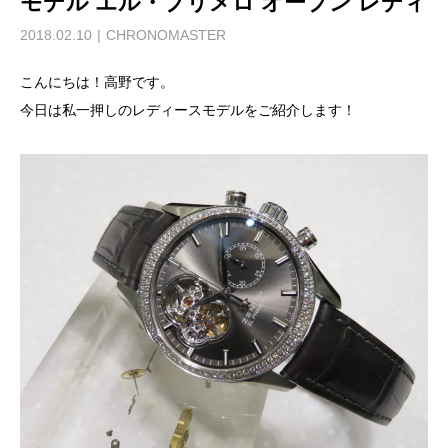
モデル エル・プリメロ オープン レディ
2018.02.10
CHRONOMASTER
こんにちは！高野です。
今日は私一押しのレディースモデルをご紹介します！