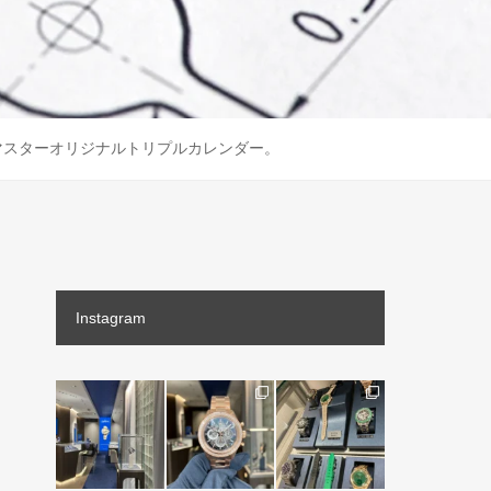
マスターオリジナルトリプルカレンダー。
Instagram