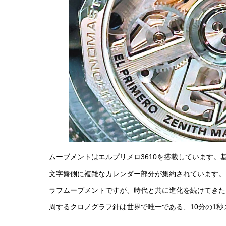
ムーブメントはエルプリメロ3610を搭載しています。
文字盤側に複雑なカレンダー部分が集約されています。
ラフムーブメントですが、時代と共に進化を続けてきた
周するクロノグラフ針は世界で唯一である、10分の1