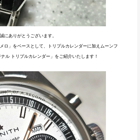
誠にありがとうございます。
メロ」をベースとして、トリプルカレンダーに加えムーンフ
ジナル トリプルカレンダー」をご紹介いたします！