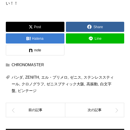
い！！
Post
Share
Hatena
Line
note
CHRONOMASTER
パンダ
,
ZENITH
,
エル・プリメロ
,
ゼニス
,
ステンレススティ
ール
,
クロノグラフ
,
ゼニスブティック大阪
,
高振動
,
白文字
盤
,
ビンテージ