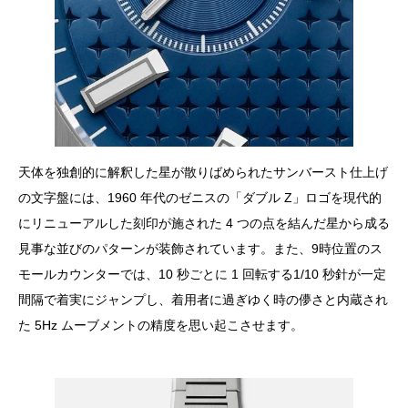
天体を独創的に解釈した星が散りばめられたサンバースト仕上げ
の文字盤には、1960 年代のゼニスの「ダブル Z」ロゴを現代的
にリニューアルした刻印が施された 4 つの点を結んだ星から成る
見事な並びのパターンが装飾されています。また、9時位置のス
モールカウンターでは、10 秒ごとに 1 回転する1/10 秒針が一定
間隔で着実にジャンプし、着用者に過ぎゆく時の儚さと内蔵され
た 5Hz ムーブメントの精度を思い起こさせます。