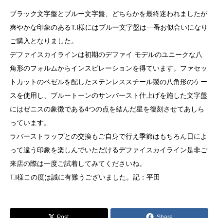
ブラック文字盤とブルー文字盤、どちらかを最終迷われましたが
爽やかな印象のあるT.I様にはブルー文字盤は一番お似合いになり
ご購入となりました。
デファイスカイラインは初期のデファイ モデルのユニークな八
角形のフォルムからインスピレーションを得ています。ファセッ
トカットのベゼルを配したステンレススチール製の八角形のケー
スを使用し、ブルートーンのサンバースト仕上げを施した文字盤
にはゼニスの象徴である4つの点を結んだ星を復刻させてあしら
っています。
ラバーストラップとの交換もご自身で行え季節はもちろん日によ
って違う印象を楽しんでいただけるデファイスカイライン是非ご
来店の際は一度ご試着してみてくださいね。
T.I様この度は誠に有難うございました。記：平田
Post
Share