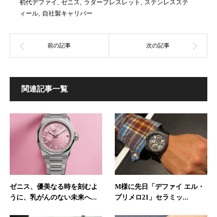
初代デファイ
,
ゼニス
,
ラダーブレスレット
,
ステンレスステ
ィール
,
自社製キャリバー
関連記事一覧
ゼニス、優美なる時を刻むよ
M様に先日「デファイ エル・
うに、乳がんのない未来へ...
プリメロ21」セラミッ...