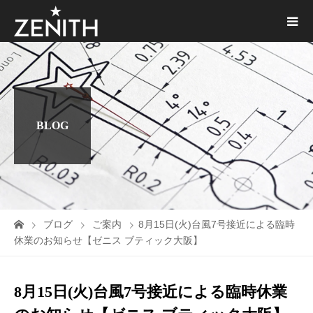
BLOG
ブログ
ご案内
8月15日(火)台風7号接近による臨時
休業のお知らせ【ゼニス ブティック大阪】
8月15日(火)台風7号接近による臨時休業