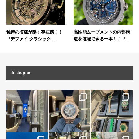
独特の模様が醸す存在感！！
高性能ムーブメントの内部構
『デファイ クラシック ...
造を堪能できる一本！！『...
Instagram