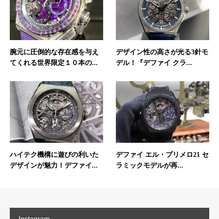
腕元に圧倒的な存在感を与え
デザイン性の高さが光る3針モ
てくれる世界限定１０本の...
デル！『デファイ クラ...
ハイテク機構に遊びの利いた
デファイ エル・プリメロ21 セ
デザインが魅力！デファイ...
ラミックモデルが再...
Instagram